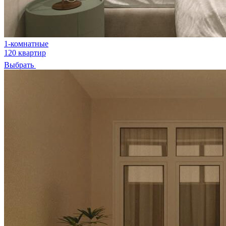
1-комнатные
120 квартир
Выбрать