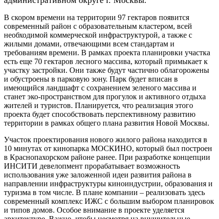
В скором времени на территории 97 гектаров появится
современный район с образовательным кластером, всей
необходимой коммерческой инфраструктурой, а также с
жилыми домами, отвечающими всем стандартам и
требованиям времени. В рамках проекта планировки участка
есть еще 70 гектаров лесного массива, который примыкает к
участку застройки. Они также будут частично облагорожены
и обустроены в парковую зону. Парк будет вписан в
имеющийся ландшафт с сохранением зеленого массива и
станет эко-пространством для прогулок и активного отдыха
жителей и туристов. Планируется, что реализация этого
проекта будет способствовать перспективному развитию
территории в рамках общего плана развития Новой Москвы.
Участок проектирования нового жилого района находится в
10 минутах от кинопарка МОСКИНО, который был построен
в Краснопахорском районе ранее. При разработке концепции
ИНСИТИ девелопмент прорабатывает возможность
использования уже заложенной идеи развития района в
направлении инфраструктуры киноиндустрии, образования и
туризма в том числе. В плане компании – реализовать здесь
современный комплекс ИЖС с большим выбором планировок
и типов домов. Особое внимание в проекте уделяется
архитектуре. Важно, чтобы несмотря на внушительные