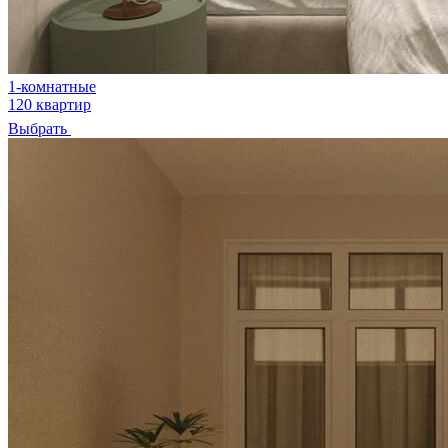
1-комнатные
120 квартир
Выбрать