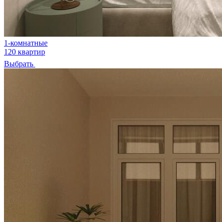
1-комнатные
120 квартир
Выбрать