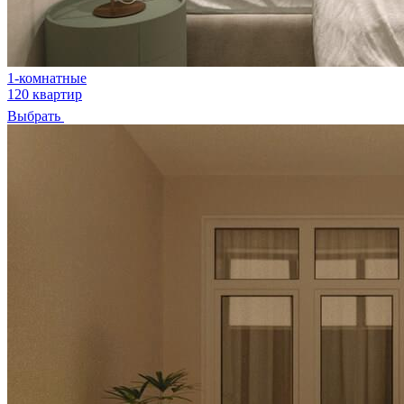
1-комнатные
120 квартир
Выбрать