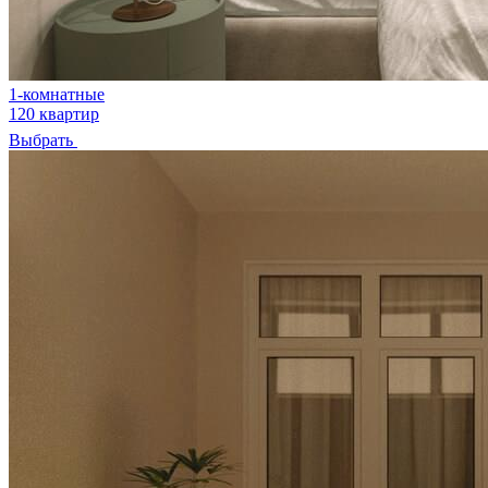
1-комнатные
120 квартир
Выбрать