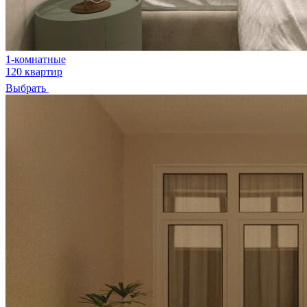
1-комнатные
120 квартир
Выбрать