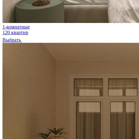
1-комнатные
120 квартир
Выбрать