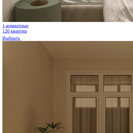
1-комнатные
120 квартир
Выбрать