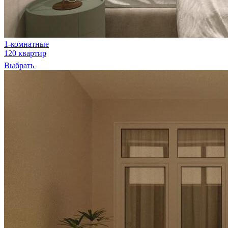
1-комнатные
120 квартир
Выбрать