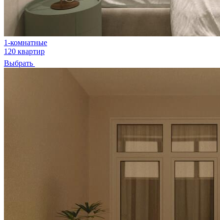
1-комнатные
120 квартир
Выбрать