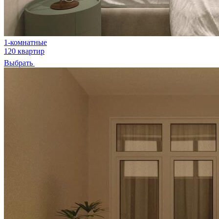
1-комнатные
120 квартир
Выбрать