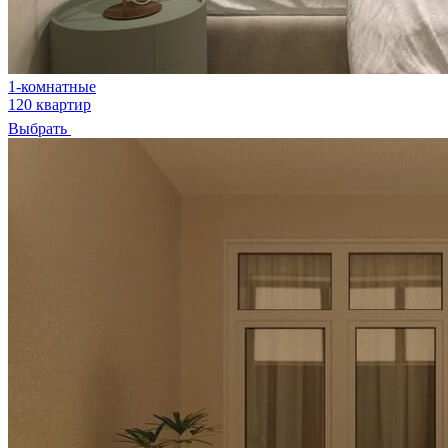
1-комнатные
120 квартир
Выбрать