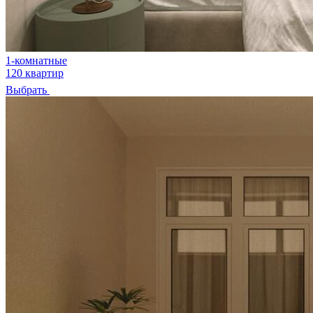
1-комнатные
120 квартир
Выбрать