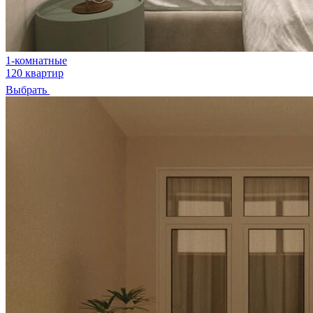
1-комнатные
120 квартир
Выбрать