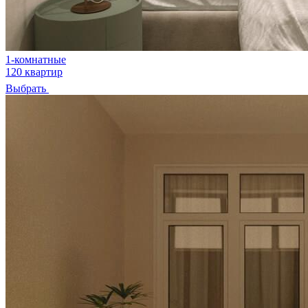
1-комнатные
120 квартир
Выбрать