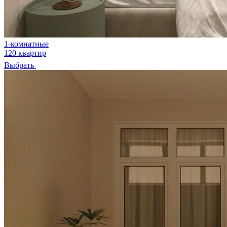
1-комнатные
120 квартир
Выбрать