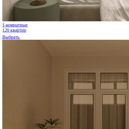
1-комнатные
120 квартир
Выбрать