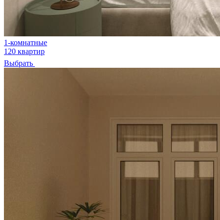
1-комнатные
120 квартир
Выбрать