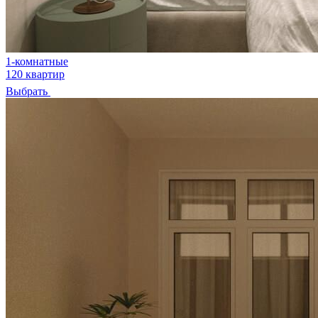
1-комнатные
120 квартир
Выбрать