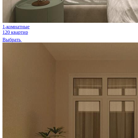
1-комнатные
120 квартир
Выбрать