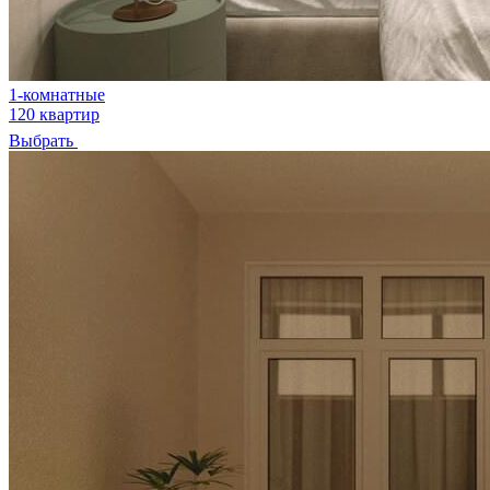
1-комнатные
120 квартир
Выбрать