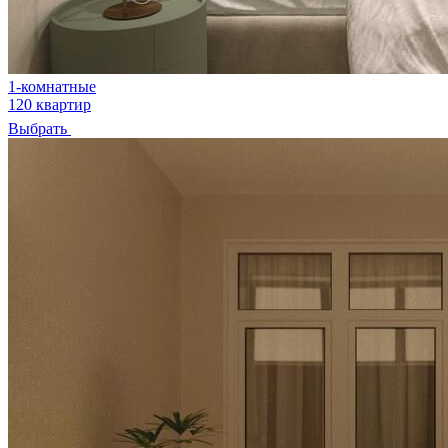
1-комнатные
120 квартир
Выбрать