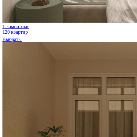
1-комнатные
120 квартир
Выбрать