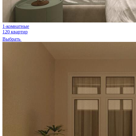
1-комнатные
120 квартир
Выбрать