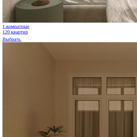
1-комнатные
120 квартир
Выбрать