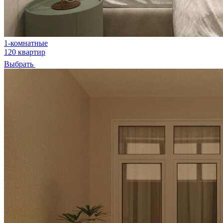
1-комнатные
120 квартир
Выбрать