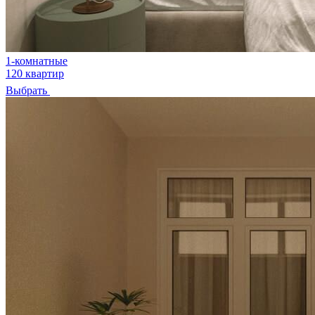
1-комнатные
120 квартир
Выбрать