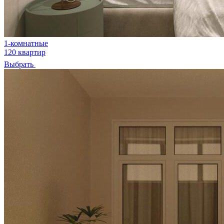
1-комнатные
120 квартир
Выбрать