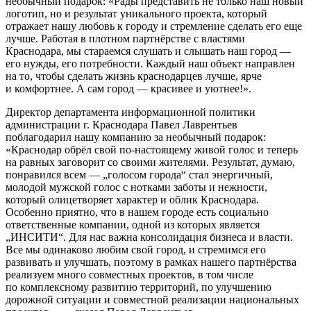
необычный подарок: «Рады представить не только наш новый
логотип, но и результат уникального проекта, который
отражает нашу любовь к городу и стремление сделать его еще
лучше. Работая в плотном партнёрстве с властями
Краснодара, мы стараемся слушать и слышать наш город —
его нужды, его потребности. Каждый наш объект направлен
на то, чтобы сделать жизнь краснодарцев лучше, ярче
и комфортнее. А сам город — красивее и уютнее!».
Директор департамента информационной политики
администрации г. Краснодара Павел Лаврентьев
поблагодарил нашу компанию за необычный подарок:
«Краснодар обрёл свой по-настоящему живой голос и теперь
на равных заговорит со своими жителями. Результат, думаю,
понравился всем — „голосом города“ стал энергичный,
молодой мужской голос с нотками заботы и нежности,
который олицетворяет характер и облик Краснодара.
Особенно приятно, что в нашем городе есть социально
ответственные компании, одной из которых является
„ИНСИТИ“. Для нас важна консолидация бизнеса и власти.
Все мы одинаково любим свой город, и стремимся его
развивать и улучшать, поэтому в рамках нашего партнёрства
реализуем много совместных проектов, в том числе
по комплексному развитию территорий, по улучшению
дорожной ситуации и совместной реализации национальных