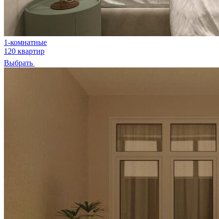
1-комнатные
120 квартир
Выбрать