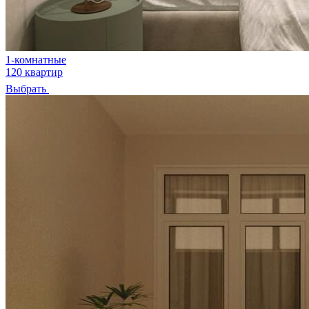
1-комнатные
120 квартир
Выбрать