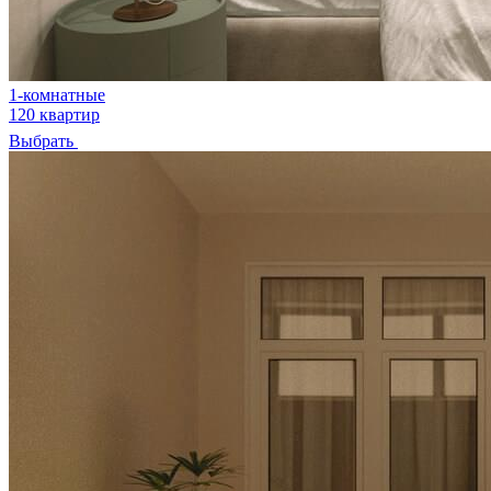
1-комнатные
120 квартир
Выбрать