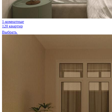
1-комнатные
120 квартир
Выбрать