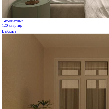
1-комнатные
120 квартир
Выбрать