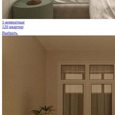
1-комнатные
120 квартир
Выбрать