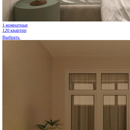
1-комнатные
120 квартир
Выбрать